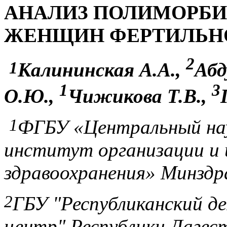
АНАЛИЗ ПОЛИМОРБ
ЖЕНЩИН ФЕРТИЛЬНО
2
1
Калининская А.А.,
Абд
1
3
О.Ю.,
Чижикова Т.В.,
1
ФГБУ «Центральный нау
институт организации и
здравоохранения» Минздра
2
ГБУ "Республиканский д
центр" Республики Дагес