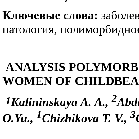
Ключевые слова:
заболев
патология, полиморбиднос
ANALYSIS POLYMORB
WOMEN OF CHILDBEA
2
1
Kalininskaya A. A.,
Abdu
1
3
O.Yu.,
Chizhikova T. V.,