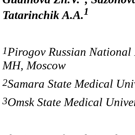
1
Tatarinchik A.A.
1
Pirogov Russian National 
MH, Moscow
2
Samara State Medical Uni
3
Omsk State Medical Unive