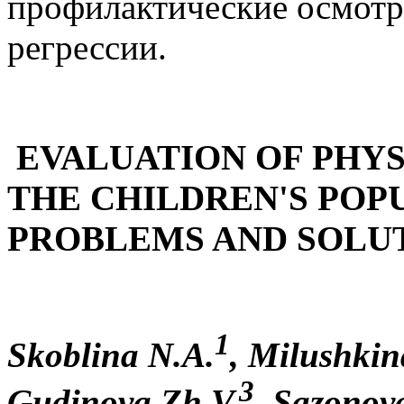
профилактические осмотр
регрессии.
EVALUATION OF PHY
THE CHILDREN'S POP
PROBLEMS AND SOLU
1
Skoblina N.A.
, Milushkin
3
Gudinova Zh.V.
, Sazonov