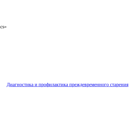
ics»
Диагностика и профилактика преждевременного старения