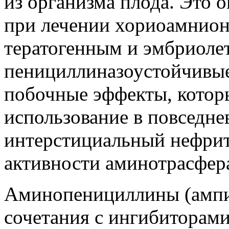
из организма плода. Это 
при лечении хориоамнион
тератогенным и эмбриоле
пенициллиназоустойчивы
побочные эффекты, котор
использование в повседне
интерстициальный нефрит
активности аминотрасфераз
Аминопенициллины (ампи
сочетания с ингибиторами