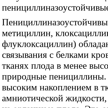
пенициллиназоустойчивые
Пенициллиназоустойчивы
метициллин, клоксацилли
флуклоксациллин) облада
связывания с белками кро
тканях плода в менее выс
природные пенициллины. 
высоким накоплением в тк
амниотической жидкости,