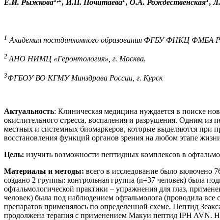
Е.И. Рыжкова
, И.П. Почитаева
, О.А. Рождественская
, 
1
Академия постдипломного образования ФГБУ ФНКЦ ФМБА Рос
2
АНО НИМЦ «Геронтология», г. Москва.
3
ФГБОУ ВО КГМУ Минздрава России, г. Курск
Актуальность
: Клиническая медицина нуждается в поиске н
окислительного стресса, воспаления и разрушения. Одним из
местных и системных биомаркеров, которые выделяются при пр
восстановления функций органов зрения на любом этапе жизни
Цель:
изучить возможности пептидных комплексов в офтальмо
Материалы и методы:
всего в исследование было включено 7
создано 2 группы: контрольная группа (n=37 человек) была по
офтальмологической практики – упражнения для глаз, применен
человек) была под наблюдением офтальмолога (проводила все
препаратов применялось по определенной схеме. Пептид Зеакса
продолжена терапия с применением Макуи пептид IPH AVN. Не