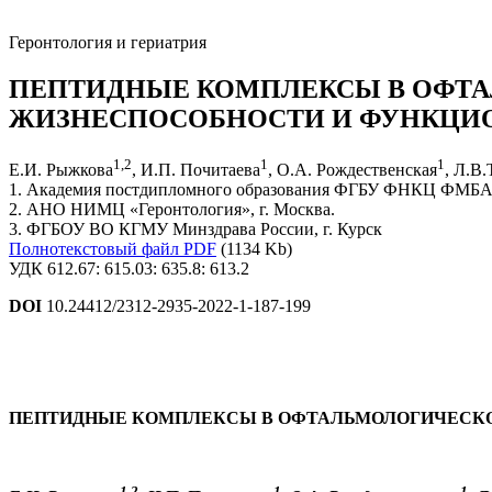
Геронтология и гериатрия
ПЕПТИДНЫЕ КОМПЛЕКСЫ В ОФТ
ЖИЗНЕСПОСОБНОСТИ И ФУНКЦИ
1
,
2
1
1
Е.И. Рыжкова
, И.П. Почитаева
, О.А. Рождественская
, Л.В
1. Академия постдипломного образования ФГБУ ФНКЦ ФМБА Р
2. АНО НИМЦ «Геронтология», г. Москва.
3. ФГБОУ ВО КГМУ Минздрава России, г. Курск
Полнотекстовый файл PDF
(1134 Kb)
УДК 612.67: 615.03: 635.8: 613.2
DOI
10.24412/2312-2935-2022-1-187-199
ПЕПТИДНЫЕ КОМПЛЕКСЫ В ОФТАЛЬМОЛОГИЧЕСКО
1,2
1
1