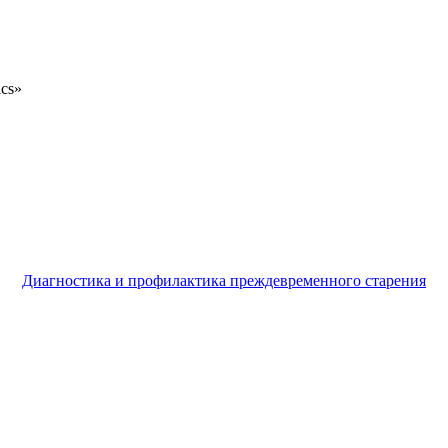
ics»
Диагностика и профилактика преждевременного старения