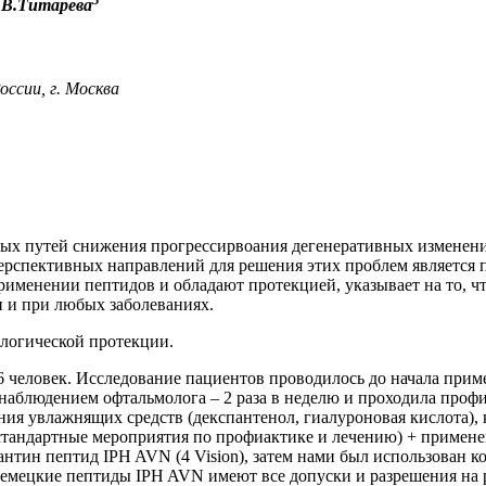
Л.В.Титарева
сии, г. Москва
овых путей снижения прогрессирвоания дегенеративных изменен
 перспективных направлений для решения этих проблем являетс
именении пептидов и обладают протекцией, указывает на то, чт
 и при любых заболеваниях.
логической протекции.
6 человек. Исследование пациентов проводилось до начала прим
днаблюдением офтальмолога – 2 раза в неделю и проходила проф
ия увлажнящих средств (декспантенол, гиалуроновая кислота), 
 стандартные мероприятия по профиактике и лечению) + приме
нтин пептид IPH AVN (4 Vision), затем нами был использован к
мецкие пептиды IPH AVN имеют все допуски и разрешения на р