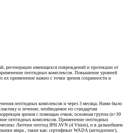
ий, регенерации имеющихся повреждений и протекции от
я применение пептидных комплексов. Повышение уровней
о их применение важно с точки зрения сохранности и
енения пептидных комплексов и через 3 месяца. Нами было
илактику и лечение, необходимое по стандартам
коррекция зрения с помощью очков; основная группа (n=39
нение пептидных комплексов. Применение пептидных
омплекс Лютеин пептид IPH AVN (4 Vision), и в дальнейшем
ынки мира , такие как: сертификат WADA (антидопинг),